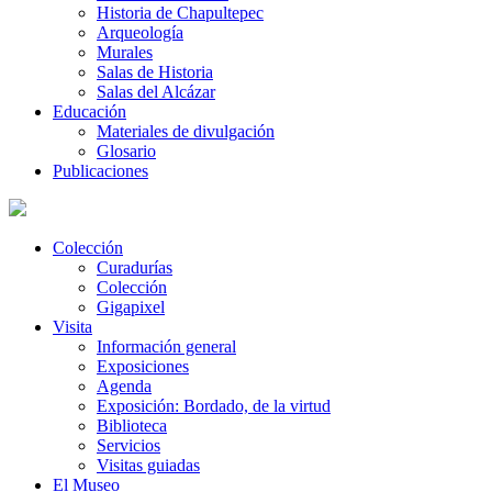
Historia de Chapultepec
Arqueología
Murales
Salas de Historia
Salas del Alcázar
Educación
Materiales de divulgación
Glosario
Publicaciones
Colección
Curadurías
Colección
Gigapixel
Visita
Información general
Exposiciones
Agenda
Exposición: Bordado, de la virtud
Biblioteca
Servicios
Visitas guiadas
El Museo