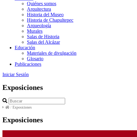
Quiénes somos
Arquitectura
Historia del Museo
Historia de Chapultepec
Arqueología
Murales
Salas de Historia
Salas del Alcázar
Educación
Materiales de divulgación
Glosario
Publicaciones
Iniciar Sesión
Exposiciones
/
Exposiciones
Exposiciones