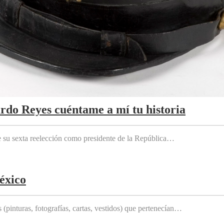
ardo Reyes cuéntame a mí tu historia
e su sexta reelección como presidente de la República…
éxico
(pinturas, fotografías, cartas, vestidos) que pertenecían…