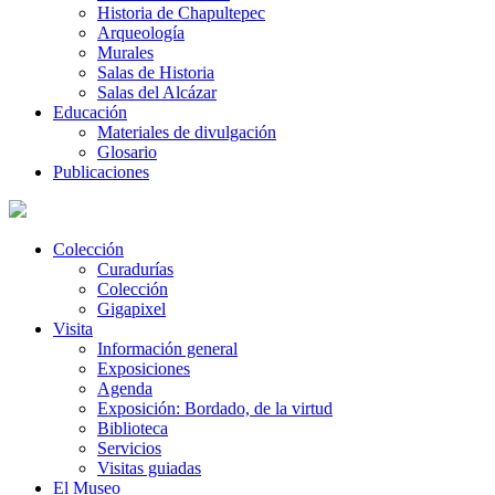
Historia de Chapultepec
Arqueología
Murales
Salas de Historia
Salas del Alcázar
Educación
Materiales de divulgación
Glosario
Publicaciones
Colección
Curadurías
Colección
Gigapixel
Visita
Información general
Exposiciones
Agenda
Exposición: Bordado, de la virtud
Biblioteca
Servicios
Visitas guiadas
El Museo