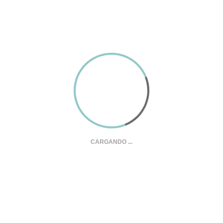
¿Alguna vez te has preguntado de dónde viene el agua que abastece
a la Ciudad de México? ¿Sabías que durante mucho…
Ver más
CARGANDO ...
LUN 2 MARZO - DOM 30 JUL 2023, 9-17 H.
Elihu Root, exposición fotográfica
Sala de Batalla
En el otoño de 1907 visitó México el Honorable Elihu Root,
secretario de Estado de los Estados Unidos y jefe del Gabinete…