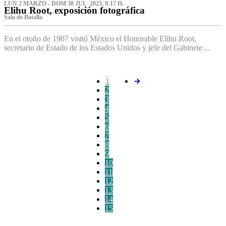
LUN 2 MARZO - DOM 30 JUL 2023, 9-17 H.
Elihu Root, exposición fotográfica
Sala de Batalla
En el otoño de 1907 visitó México el Honorable Elihu Root,
secretario de Estado de los Estados Unidos y jefe del Gabinete…
1
2
3
4
5
6
7
8
9
10
11
12
13
14
15