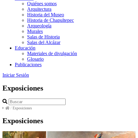
Quiénes somos
Arquitectura
Historia del Museo
Historia de Chapultepec
Arqueología
Murales
Salas de Historia
Salas del Alcázar
Educación
Materiales de divulgación
Glosario
Publicaciones
Iniciar Sesión
Exposiciones
/
Exposiciones
Exposiciones