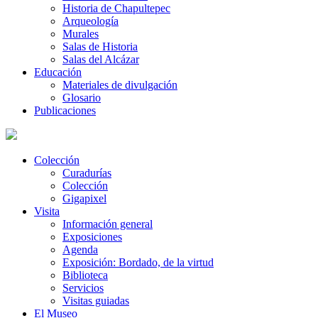
Historia de Chapultepec
Arqueología
Murales
Salas de Historia
Salas del Alcázar
Educación
Materiales de divulgación
Glosario
Publicaciones
Colección
Curadurías
Colección
Gigapixel
Visita
Información general
Exposiciones
Agenda
Exposición: Bordado, de la virtud
Biblioteca
Servicios
Visitas guiadas
El Museo