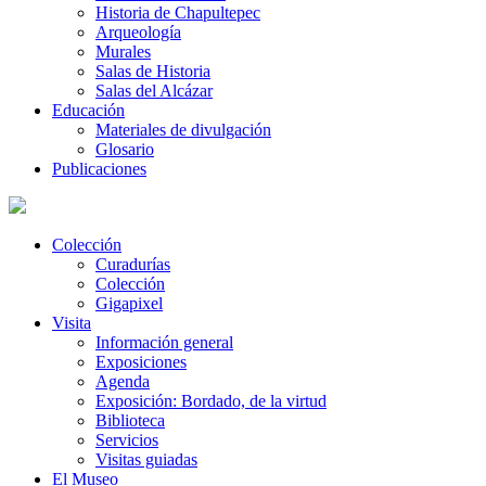
Historia de Chapultepec
Arqueología
Murales
Salas de Historia
Salas del Alcázar
Educación
Materiales de divulgación
Glosario
Publicaciones
Colección
Curadurías
Colección
Gigapixel
Visita
Información general
Exposiciones
Agenda
Exposición: Bordado, de la virtud
Biblioteca
Servicios
Visitas guiadas
El Museo