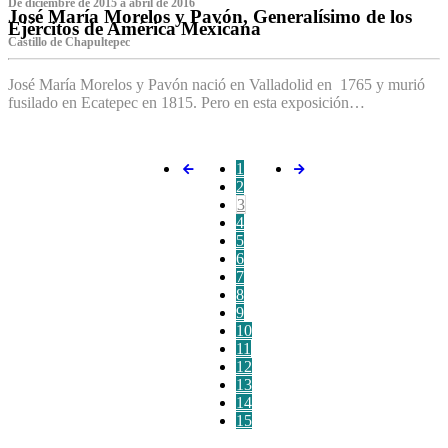
De diciembre de 2015 a abril de 2016
José María Morelos y Pavón, Generalísimo de los
Ejércitos de América Mexicana
C‌astillo de Chapultepec
José María Morelos y Pavón nació en Valladolid en 1765 y murió
fusilado en Ecatepec en 1815. Pero en esta exposición…
1
2
3
4
5
6
7
8
9
10
11
12
13
14
15