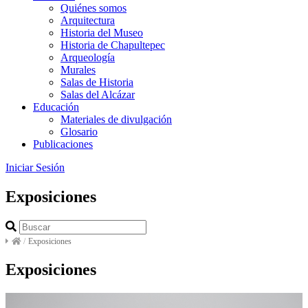
Quiénes somos
Arquitectura
Historia del Museo
Historia de Chapultepec
Arqueología
Murales
Salas de Historia
Salas del Alcázar
Educación
Materiales de divulgación
Glosario
Publicaciones
Iniciar Sesión
Exposiciones
/
Exposiciones
Exposiciones