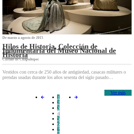
De marzo a agosto de 2015
Hilos de Historia, Colección de
Indumentaria del Museo Nacional de
Historia
Castillo de Chapultepec
Vestidos con cerca de 250 años de antigüedad, casacas militares o
prendas usadas durante los años sesenta del siglo pasado…
Ver más
1
2
3
4
5
6
7