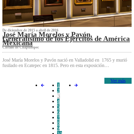
De diciembre de 2015 a abril de 2016
José María Morelos y Pavón,
Generalísimo de los Ejércitos de América
Mexicana
C‌astillo de Chapultepec
José María Morelos y Pavón nació en Valladolid en 1765 y murió
fusilado en Ecatepec en 1815. Pero en esta exposición…
Ver más
1
2
3
4
5
6
7
8
9
10