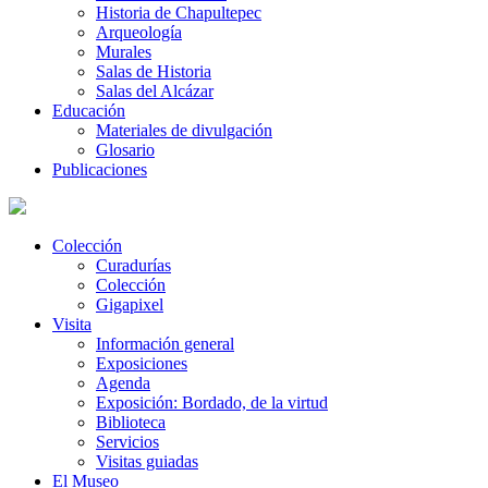
Historia de Chapultepec
Arqueología
Murales
Salas de Historia
Salas del Alcázar
Educación
Materiales de divulgación
Glosario
Publicaciones
Colección
Curadurías
Colección
Gigapixel
Visita
Información general
Exposiciones
Agenda
Exposición: Bordado, de la virtud
Biblioteca
Servicios
Visitas guiadas
El Museo