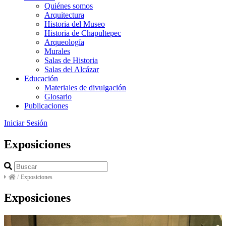
Quiénes somos
Arquitectura
Historia del Museo
Historia de Chapultepec
Arqueología
Murales
Salas de Historia
Salas del Alcázar
Educación
Materiales de divulgación
Glosario
Publicaciones
Iniciar Sesión
Exposiciones
/
Exposiciones
Exposiciones