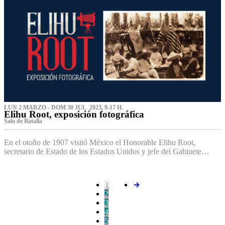
LUN 2 MARZO - DOM 30 JUL 2023, 9-17 H.
Elihu Root, exposición fotográfica
Sala de Batalla
En el otoño de 1907 visitó México el Honorable Elihu Root,
secretario de Estado de los Estados Unidos y jefe del Gabinete…
1
2
3
4
5