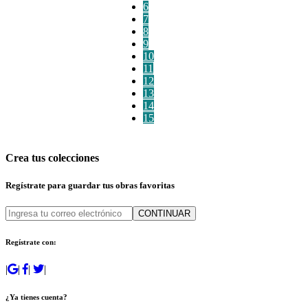
6
7
8
9
10
11
12
13
14
15
Crea tus colecciones
Regístrate para guardar tus obras favoritas
CONTINUAR
Regístrate con:
|
|
|
|
¿Ya tienes cuenta?