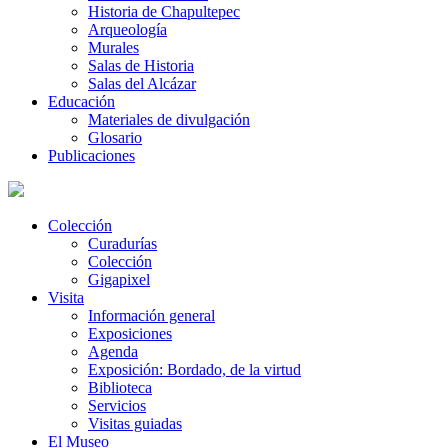
Historia de Chapultepec
Arqueología
Murales
Salas de Historia
Salas del Alcázar
Educación
Materiales de divulgación
Glosario
Publicaciones
Colección
Curadurías
Colección
Gigapixel
Visita
Información general
Exposiciones
Agenda
Exposición: Bordado, de la virtud
Biblioteca
Servicios
Visitas guiadas
El Museo