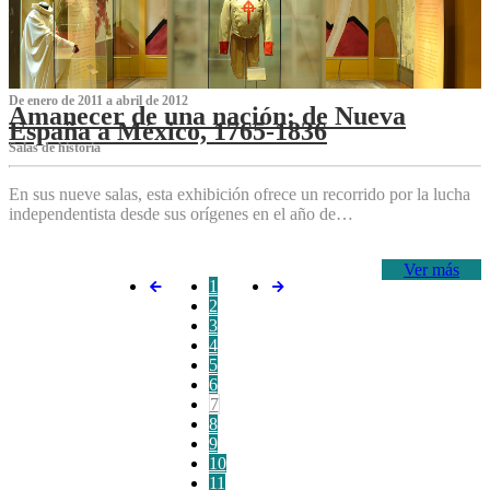
De enero de 2011 a abril de 2012
Amanecer de una nación: de Nueva
España a México, 1765-1836
Salas de historia
En sus nueve salas, esta exhibición ofrece un recorrido por la lucha
independentista desde sus orígenes en el año de…
Ver más
1
2
3
4
5
6
7
8
9
10
11