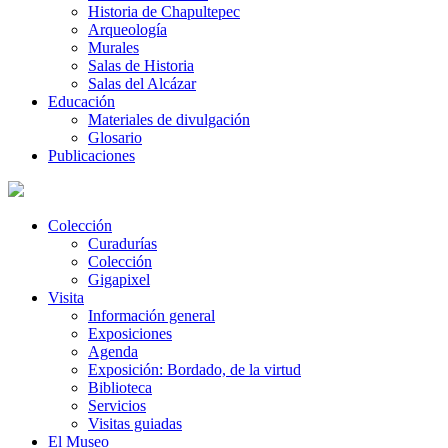
Historia de Chapultepec
Arqueología
Murales
Salas de Historia
Salas del Alcázar
Educación
Materiales de divulgación
Glosario
Publicaciones
Colección
Curadurías
Colección
Gigapixel
Visita
Información general
Exposiciones
Agenda
Exposición: Bordado, de la virtud
Biblioteca
Servicios
Visitas guiadas
El Museo