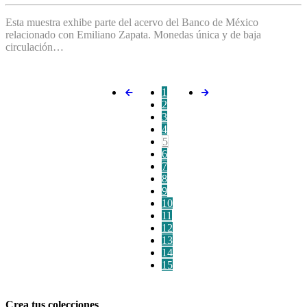
Esta muestra exhibe parte del acervo del Banco de México
relacionado con Emiliano Zapata. Monedas única y de baja
circulación…
1
2
3
4
5
6
7
8
9
10
11
12
13
14
15
Crea tus colecciones