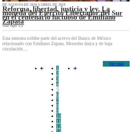
DE AGOSTO DE 2018 A ABRIL DE 2019
Reforma, libertad, justicia y ley. La
moneda del Ejército Libertador del Sur
en el centenario luctuoso de Emiliano
Zapata
Sala Siglo XX
Esta muestra exhibe parte del acervo del Banco de México
relacionado con Emiliano Zapata. Monedas única y de baja
circulación…
Ver más
1
2
3
4
5
6
7
8
9
10
11
12
13