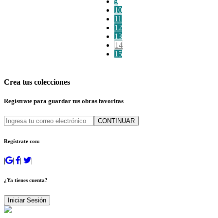
9
10
11
12
13
14
15
Crea tus colecciones
Regístrate para guardar tus obras favoritas
CONTINUAR
Regístrate con:
|
|
|
|
¿Ya tienes cuenta?
Iniciar Sesión