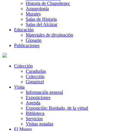
Historia de Chapultepec
Arqueología
Murales
Salas de Historia
Salas del Alcázar
Educación
Materiales de divulgación
Glosario
Publicaciones
Colección
Curadurías
Colección
Gigapixel
Visita
Información general
Exposiciones
Agenda
Exposición: Bordado, de la virtud
Biblioteca
Servicios
Visitas guiadas
El Museo