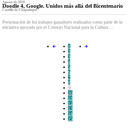
Agosto de 2010
Doodle 4, Google. Unidos más allá del Bicentenario
Castillo de Chapultepec
Presentación de los trabajos ganadores realizados como parte de la
iniciativa apoyada por el Consejo Nacional para la Cultura…
1
2
3
4
5
6
7
8
9
10
11
12
13
14
15