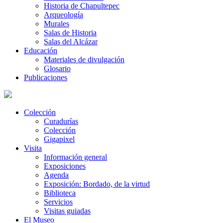
Historia de Chapultepec
Arqueología
Murales
Salas de Historia
Salas del Alcázar
Educación
Materiales de divulgación
Glosario
Publicaciones
Colección
Curadurías
Colección
Gigapixel
Visita
Información general
Exposiciones
Agenda
Exposición: Bordado, de la virtud
Biblioteca
Servicios
Visitas guiadas
El Museo