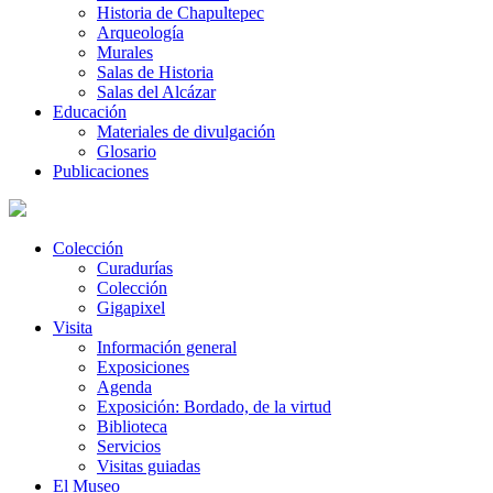
Historia de Chapultepec
Arqueología
Murales
Salas de Historia
Salas del Alcázar
Educación
Materiales de divulgación
Glosario
Publicaciones
Colección
Curadurías
Colección
Gigapixel
Visita
Información general
Exposiciones
Agenda
Exposición: Bordado, de la virtud
Biblioteca
Servicios
Visitas guiadas
El Museo