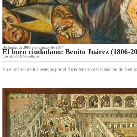
De finales de 2006 a comienzos de 2007
El buen ciudadano: Benito Juárez (1806-2
Castillo de Chapultepec
En el marco de los festejos por el Bicentenario del Natalicio de Beni