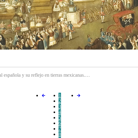
ral española y su reflejo en tierras mexicanas.…
1
2
3
4
5
6
7
8