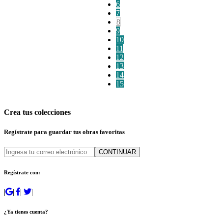
6
7
8
9
10
11
12
13
14
15
Crea tus colecciones
Regístrate para guardar tus obras favoritas
CONTINUAR
Regístrate con:
|
|
|
|
¿Ya tienes cuenta?