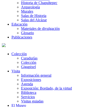
Historia de Chapultepec
Arqueología
Murales
Salas de Historia
Salas del Alcázar
Educación
Materiales de divulgación
Glosario
Publicaciones
Colección
Curadurías
Colección
Gigapixel
Visita
Información general
Exposiciones
Agenda
Exposición: Bordado, de la virtud
Biblioteca
Servicios
Visitas guiadas
El Museo