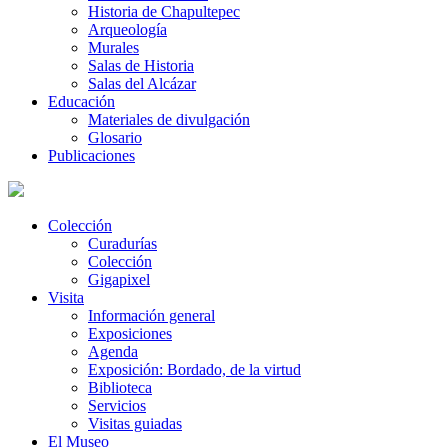
Historia de Chapultepec
Arqueología
Murales
Salas de Historia
Salas del Alcázar
Educación
Materiales de divulgación
Glosario
Publicaciones
Colección
Curadurías
Colección
Gigapixel
Visita
Información general
Exposiciones
Agenda
Exposición: Bordado, de la virtud
Biblioteca
Servicios
Visitas guiadas
El Museo