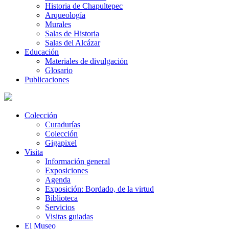
Historia de Chapultepec
Arqueología
Murales
Salas de Historia
Salas del Alcázar
Educación
Materiales de divulgación
Glosario
Publicaciones
Colección
Curadurías
Colección
Gigapixel
Visita
Información general
Exposiciones
Agenda
Exposición: Bordado, de la virtud
Biblioteca
Servicios
Visitas guiadas
El Museo