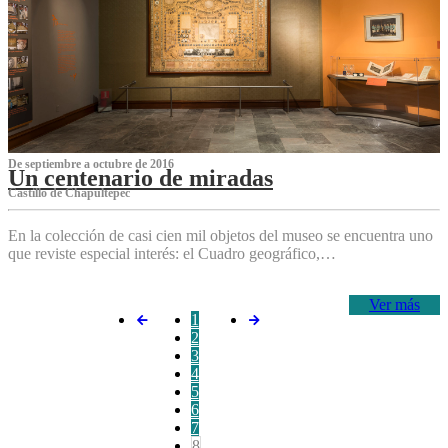
De septiembre a octubre de 2016
Un centenario de miradas
Castillo de Chapultepec
En la colección de casi cien mil objetos del museo se encuentra uno
que reviste especial interés: el Cuadro geográfico,…
Ver más
1
2
3
4
5
6
7
8