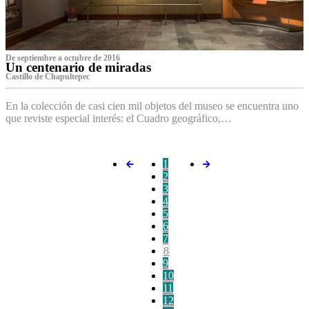
De septiembre a octubre de 2016
Un centenario de miradas
Castillo de Chapultepec
En la colección de casi cien mil objetos del museo se encuentra uno
que reviste especial interés: el Cuadro geográfico,…
1
2
3
4
5
6
7
8
9
10
11
12