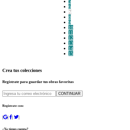
5
6
7
8
9
10
11
12
13
14
15
Crea tus colecciones
Regístrate para guardar tus obras favoritas
CONTINUAR
Regístrate con:
|
|
|
|
¿Ya tienes cuenta?