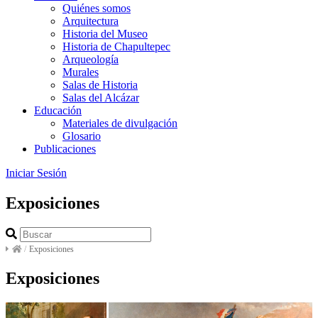
Quiénes somos
Arquitectura
Historia del Museo
Historia de Chapultepec
Arqueología
Murales
Salas de Historia
Salas del Alcázar
Educación
Materiales de divulgación
Glosario
Publicaciones
Iniciar Sesión
Exposiciones
/
Exposiciones
Exposiciones