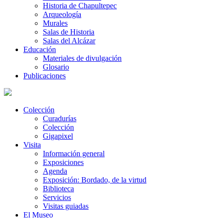
Historia de Chapultepec
Arqueología
Murales
Salas de Historia
Salas del Alcázar
Educación
Materiales de divulgación
Glosario
Publicaciones
Colección
Curadurías
Colección
Gigapixel
Visita
Información general
Exposiciones
Agenda
Exposición: Bordado, de la virtud
Biblioteca
Servicios
Visitas guiadas
El Museo