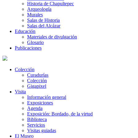
Historia de Chapultepec
Arqueología
Murales
Salas de Historia
Salas del Alcázar
Educación
Materiales de divulgación
Glosario
Publicaciones
Colección
Curadurías
Colección
Gigapixel
Visita
Información general
Exposiciones
Agenda
Exposición: Bordado, de la virtud
Biblioteca
Servicios
Visitas guiadas
El Museo