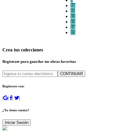
9
10
11
12
13
14
15
Crea tus colecciones
Regístrate para guardar tus obras favoritas
CONTINUAR
Regístrate con:
|
|
|
|
¿Ya tienes cuenta?
Iniciar Sesión