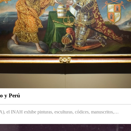
co y Perú
 el INAH exhibe pinturas, esculturas, códices, manuscritos,…