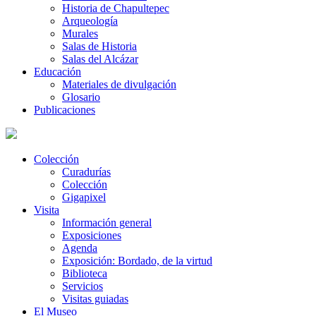
Historia de Chapultepec
Arqueología
Murales
Salas de Historia
Salas del Alcázar
Educación
Materiales de divulgación
Glosario
Publicaciones
Colección
Curadurías
Colección
Gigapixel
Visita
Información general
Exposiciones
Agenda
Exposición: Bordado, de la virtud
Biblioteca
Servicios
Visitas guiadas
El Museo