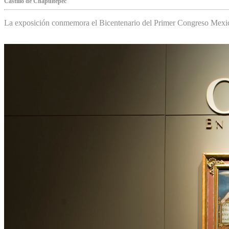
Castillo de Chapultepec
La exposición conmemora el Bicentenario del Primer Congreso Mexi