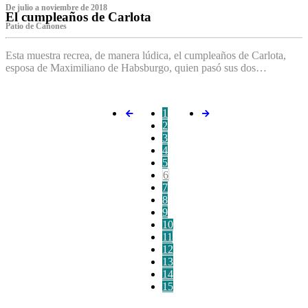
De julio a noviembre de 2018
El cumpleaños de Carlota
Patio de Cañones
Esta muestra recrea, de manera lúdica, el cumpleaños de Carlota,
esposa de Maximiliano de Habsburgo, quien pasó sus dos…
1
2
3
4
5
6
7
8
9
10
11
12
13
14
15