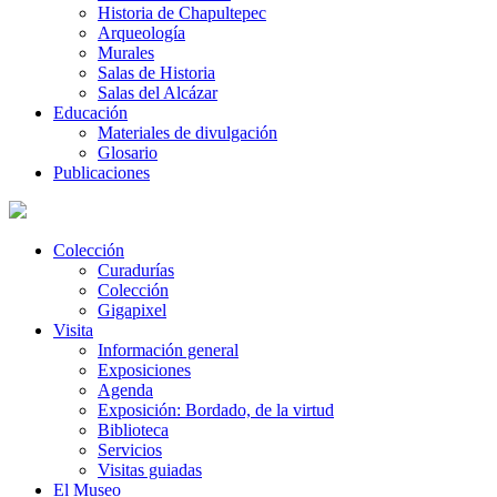
Historia de Chapultepec
Arqueología
Murales
Salas de Historia
Salas del Alcázar
Educación
Materiales de divulgación
Glosario
Publicaciones
Colección
Curadurías
Colección
Gigapixel
Visita
Información general
Exposiciones
Agenda
Exposición: Bordado, de la virtud
Biblioteca
Servicios
Visitas guiadas
El Museo