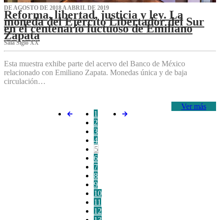
DE AGOSTO DE 2018 A ABRIL DE 2019
Reforma, libertad, justicia y ley. La
moneda del Ejército Libertador del Sur
en el centenario luctuoso de Emiliano
Zapata
Sala Siglo XX
Esta muestra exhibe parte del acervo del Banco de México
relacionado con Emiliano Zapata. Monedas única y de baja
circulación…
Ver más
1
2
3
4
5
6
7
8
9
10
11
12
13