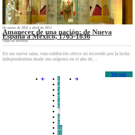
De enero de 2011 a abril de 2012
Amanecer de una nación: de Nueva
España a México, 1765-1836
Salas de historia
En sus nueve salas, esta exhibición ofrece un recorrido por la lucha
independentista desde sus orígenes en el año de…
Ver más
1
2
3
4
5
6
7
8
9
10
11