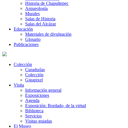
Historia de Chapultepec
Arqueología
Murales
Salas de Historia
Salas del Alcázar
Educación
Materiales de divulgación
Glosario
Publicaciones
Colección
Curadurías
Colección
Gigapixel
Visita
Información general
Exposiciones
Agenda
Exposición: Bordado, de la virtud
Biblioteca
Servicios
Visitas guiadas
El Museo