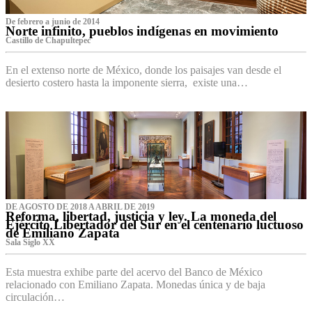
De febrero a junio de 2014
Norte infinito, pueblos indígenas en movimiento
Castillo de Chapultepec
En el extenso norte de México, donde los paisajes van desde el
desierto costero hasta la imponente sierra, existe una…
DE AGOSTO DE 2018 A ABRIL DE 2019
Reforma, libertad, justicia y ley. La moneda del
Ejército Libertador del Sur en el centenario luctuoso
de Emiliano Zapata
Sala Siglo XX
Esta muestra exhibe parte del acervo del Banco de México
relacionado con Emiliano Zapata. Monedas única y de baja
circulación…