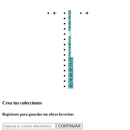
1
2
3
4
5
6
7
8
9
10
11
12
13
14
15
Crea tus colecciones
Regístrate para guardar tus obras favoritas
CONTINUAR