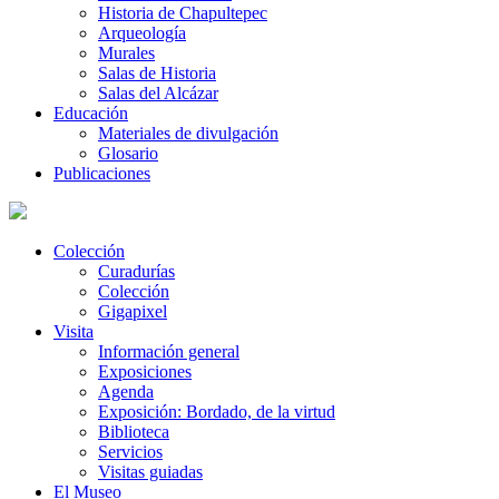
Historia de Chapultepec
Arqueología
Murales
Salas de Historia
Salas del Alcázar
Educación
Materiales de divulgación
Glosario
Publicaciones
Colección
Curadurías
Colección
Gigapixel
Visita
Información general
Exposiciones
Agenda
Exposición: Bordado, de la virtud
Biblioteca
Servicios
Visitas guiadas
El Museo