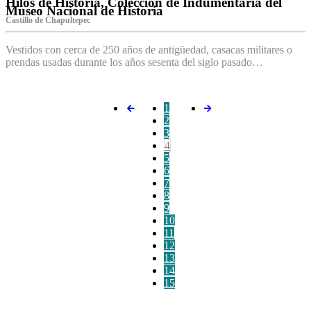
Hilos de Historia, Colección de Indumentaria del
Museo Nacional de Historia
Castillo de Chapultepec
Vestidos con cerca de 250 años de antigüedad, casacas militares o
prendas usadas durante los años sesenta del siglo pasado…
1
2
3
4
5
6
7
8
9
10
11
12
13
14
15