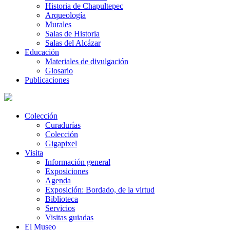
Historia de Chapultepec
Arqueología
Murales
Salas de Historia
Salas del Alcázar
Educación
Materiales de divulgación
Glosario
Publicaciones
Colección
Curadurías
Colección
Gigapixel
Visita
Información general
Exposiciones
Agenda
Exposición: Bordado, de la virtud
Biblioteca
Servicios
Visitas guiadas
El Museo