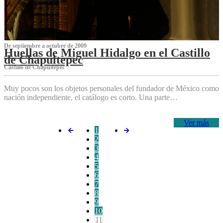
De septiembre a octubre de 2009
Huellas de Miguel Hidalgo en el Castillo
de Chapultepec
Castillo de Chapultepec
Muy pocos son los objetos personales del fundador de México como
nación independiente, el catálogo es corto. Una parte…
Ver más
1
2
3
4
5
6
7
8
9
10
11