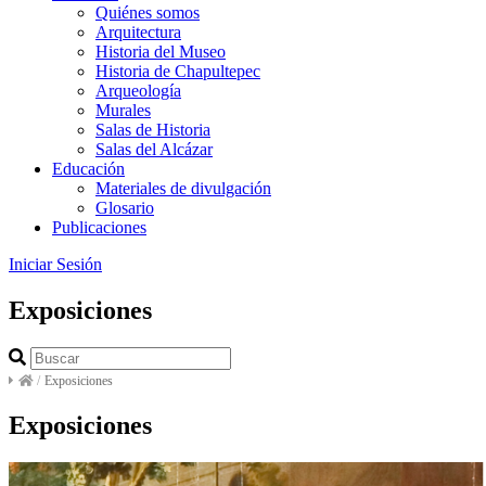
Quiénes somos
Arquitectura
Historia del Museo
Historia de Chapultepec
Arqueología
Murales
Salas de Historia
Salas del Alcázar
Educación
Materiales de divulgación
Glosario
Publicaciones
Iniciar Sesión
Exposiciones
/
Exposiciones
Exposiciones