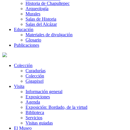
Historia de Chapultepec
Arqueología
Murales
Salas de Historia
Salas del Alcázar
Educación
Materiales de divulgación
Glosario
Publicaciones
Colección
Curadurías
Colección
Gigapixel
Visita
Información general
Exposiciones
Agenda
Exposición: Bordado, de la virtud
Biblioteca
Servicios
Visitas guiadas
El Museo