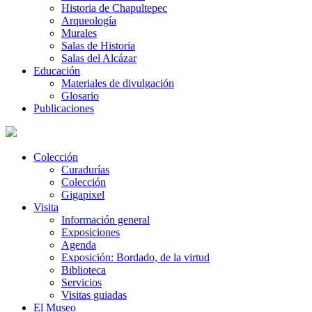
Historia de Chapultepec
Arqueología
Murales
Salas de Historia
Salas del Alcázar
Educación
Materiales de divulgación
Glosario
Publicaciones
Colección
Curadurías
Colección
Gigapixel
Visita
Información general
Exposiciones
Agenda
Exposición: Bordado, de la virtud
Biblioteca
Servicios
Visitas guiadas
El Museo