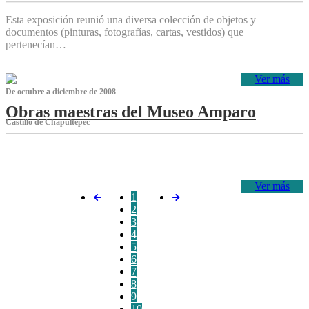
Esta exposición reunió una diversa colección de objetos y
documentos (pinturas, fotografías, cartas, vestidos) que
pertenecían…
Ver más
De octubre a diciembre de 2008
Obras maestras del Museo Amparo
Castillo de Chapultepec
‌
Ver más
1
2
3
4
5
6
7
8
9
10