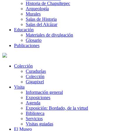
Historia de Chapultepec
Arqueología
Murales
Salas de Historia
Salas del Alcázar
Educación
Materiales de divulgación
Glosario
Publicaciones
Colección
Curadurías
Colección
Gigapixel
Visita
Información general
Exposiciones
Agenda
Exposición: Bordado, de la virtud
Biblioteca
Servicios
Visitas guiadas
El Museo