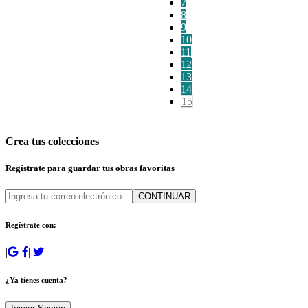
7
8
9
10
11
12
13
14
15
Crea tus colecciones
Regístrate para guardar tus obras favoritas
CONTINUAR
Regístrate con:
|
|
|
|
¿Ya tienes cuenta?