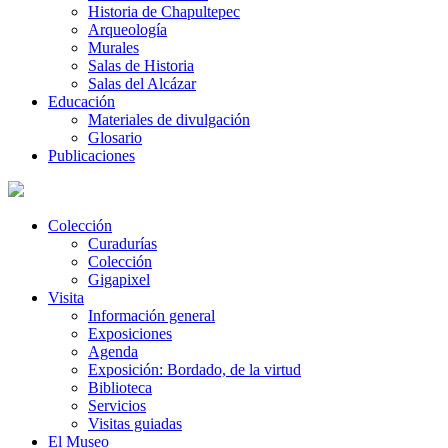
Historia de Chapultepec
Arqueología
Murales
Salas de Historia
Salas del Alcázar
Educación
Materiales de divulgación
Glosario
Publicaciones
Colección
Curadurías
Colección
Gigapixel
Visita
Información general
Exposiciones
Agenda
Exposición: Bordado, de la virtud
Biblioteca
Servicios
Visitas guiadas
El Museo