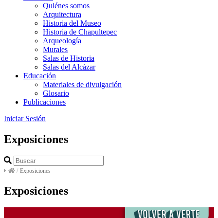
Quiénes somos
Arquitectura
Historia del Museo
Historia de Chapultepec
Arqueología
Murales
Salas de Historia
Salas del Alcázar
Educación
Materiales de divulgación
Glosario
Publicaciones
Iniciar Sesión
Exposiciones
/
Exposiciones
Exposiciones