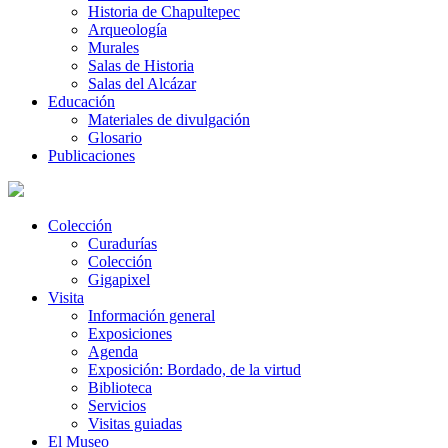
Historia de Chapultepec
Arqueología
Murales
Salas de Historia
Salas del Alcázar
Educación
Materiales de divulgación
Glosario
Publicaciones
Colección
Curadurías
Colección
Gigapixel
Visita
Información general
Exposiciones
Agenda
Exposición: Bordado, de la virtud
Biblioteca
Servicios
Visitas guiadas
El Museo