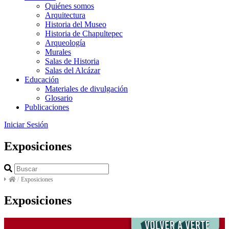
Quiénes somos
Arquitectura
Historia del Museo
Historia de Chapultepec
Arqueología
Murales
Salas de Historia
Salas del Alcázar
Educación
Materiales de divulgación
Glosario
Publicaciones
Iniciar Sesión
Exposiciones
/
Exposiciones
Exposiciones