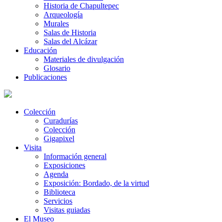
Historia de Chapultepec
Arqueología
Murales
Salas de Historia
Salas del Alcázar
Educación
Materiales de divulgación
Glosario
Publicaciones
Colección
Curadurías
Colección
Gigapixel
Visita
Información general
Exposiciones
Agenda
Exposición: Bordado, de la virtud
Biblioteca
Servicios
Visitas guiadas
El Museo