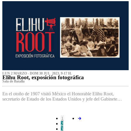
LUN 2 MARZO - DOM 30 JUL 2023, 9-17 H.
Elihu Root, exposición fotográfica
Sala de Batalla
En el otoño de 1907 visitó México el Honorable Elihu Root,
secretario de Estado de los Estados Unidos y jefe del Gabinete…
1
2
3