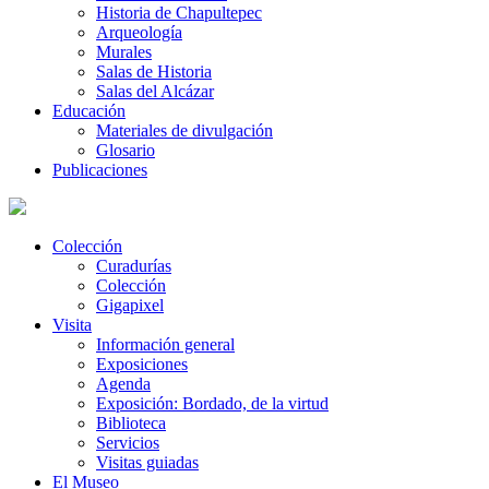
Historia de Chapultepec
Arqueología
Murales
Salas de Historia
Salas del Alcázar
Educación
Materiales de divulgación
Glosario
Publicaciones
Colección
Curadurías
Colección
Gigapixel
Visita
Información general
Exposiciones
Agenda
Exposición: Bordado, de la virtud
Biblioteca
Servicios
Visitas guiadas
El Museo