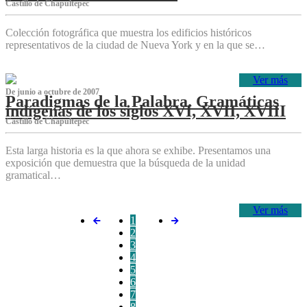
Castillo de Chapultepec
Colección fotográfica que muestra los edificios históricos
representativos de la ciudad de Nueva York y en la que se…
Ver más
De junio a octubre de 2007
Paradigmas de la Palabra. Gramáticas
indígenas de los siglos XVI, XVII, XVIII
Castillo de Chapultepec
Esta larga historia es la que ahora se exhibe. Presentamos una
exposición que demuestra que la búsqueda de la unidad
gramatical…
Ver más
1
2
3
4
5
6
7
8