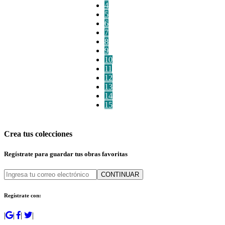
4
5
6
7
8
9
10
11
12
13
14
15
Crea tus colecciones
Regístrate para guardar tus obras favoritas
CONTINUAR
Regístrate con:
|
|
|
|