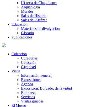
Historia de Chapultepec
Arqueología
Murales
Salas de Historia
Salas del Alcázar
Educación
Materiales de divulgación
Glosario
Publicaciones
Colección
Curadurías
Colección
Gigapixel
Visita
Información general
Exposiciones
Agenda
Exposición: Bordado, de la virtud
Biblioteca
Servicios
Visitas guiadas
El Museo