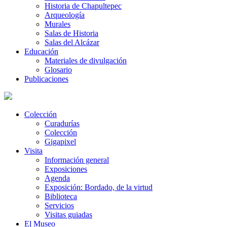
Historia de Chapultepec
Arqueología
Murales
Salas de Historia
Salas del Alcázar
Educación
Materiales de divulgación
Glosario
Publicaciones
Colección
Curadurías
Colección
Gigapixel
Visita
Información general
Exposiciones
Agenda
Exposición: Bordado, de la virtud
Biblioteca
Servicios
Visitas guiadas
El Museo