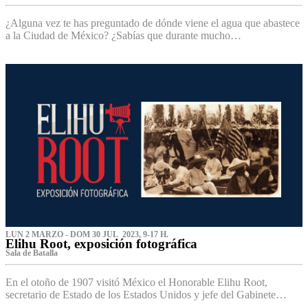
¿Alguna vez te has preguntado de dónde viene el agua que abastece
a la Ciudad de México? ¿Sabías que durante mucho…
LUN 2 MARZO - DOM 30 JUL 2023, 9-17 H.
Elihu Root, exposición fotográfica
Sala de Batalla
En el otoño de 1907 visitó México el Honorable Elihu Root,
secretario de Estado de los Estados Unidos y jefe del Gabinete…