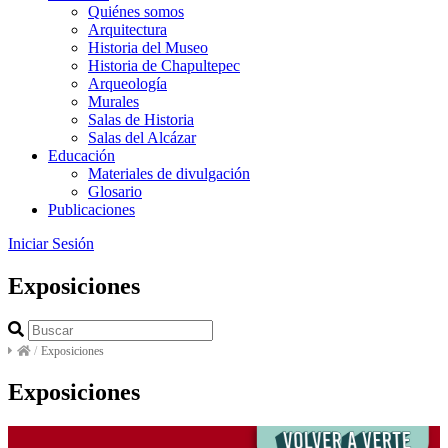
Quiénes somos
Arquitectura
Historia del Museo
Historia de Chapultepec
Arqueología
Murales
Salas de Historia
Salas del Alcázar
Educación
Materiales de divulgación
Glosario
Publicaciones
Iniciar Sesión
Exposiciones
/
Exposiciones
Exposiciones