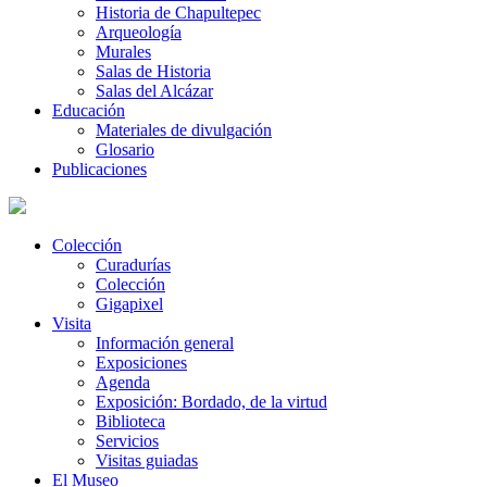
Historia de Chapultepec
Arqueología
Murales
Salas de Historia
Salas del Alcázar
Educación
Materiales de divulgación
Glosario
Publicaciones
Colección
Curadurías
Colección
Gigapixel
Visita
Información general
Exposiciones
Agenda
Exposición: Bordado, de la virtud
Biblioteca
Servicios
Visitas guiadas
El Museo