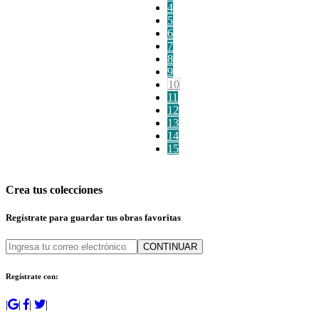
4
5
6
7
8
9
10
11
12
13
14
15
Crea tus colecciones
Regístrate para guardar tus obras favoritas
CONTINUAR
Regístrate con:
|
|
|
|