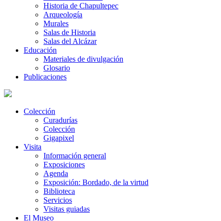
Historia de Chapultepec
Arqueología
Murales
Salas de Historia
Salas del Alcázar
Educación
Materiales de divulgación
Glosario
Publicaciones
Colección
Curadurías
Colección
Gigapixel
Visita
Información general
Exposiciones
Agenda
Exposición: Bordado, de la virtud
Biblioteca
Servicios
Visitas guiadas
El Museo