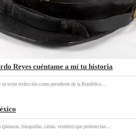
ardo Reyes cuéntame a mí tu historia
e su sexta reelección como presidente de la República…
éxico
(pinturas, fotografías, cartas, vestidos) que pertenecían…