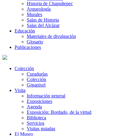
Historia de Chapultepec
Arqueología
Murales
Salas de Historia
Salas del Alcázar
Educación
Materiales de divulgación
Glosario
Publicaciones
Colección
Curadurías
Colección
Gigapixel
Visita
Información general
Exposiciones
Agenda
Exposición: Bordado, de la virtud
Biblioteca
Servicios
Visitas guiadas
El Museo