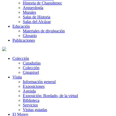
Historia de Chapultepec
Arqueología
Murales
Salas de Historia
Salas del Alcázar
Educación
Materiales de divulgación
Glosario
Publicaciones
Colección
Curadurías
Colección
Gigapixel
Visita
Información general
Exposiciones
Agenda
Exposición: Bordado, de la virtud
Biblioteca
Servicios
Visitas guiadas
El Museo