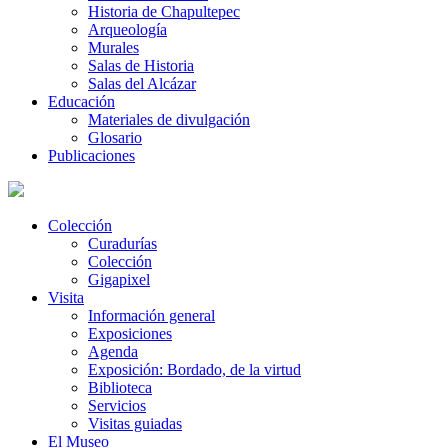
Historia de Chapultepec
Arqueología
Murales
Salas de Historia
Salas del Alcázar
Educación
Materiales de divulgación
Glosario
Publicaciones
Colección
Curadurías
Colección
Gigapixel
Visita
Información general
Exposiciones
Agenda
Exposición: Bordado, de la virtud
Biblioteca
Servicios
Visitas guiadas
El Museo