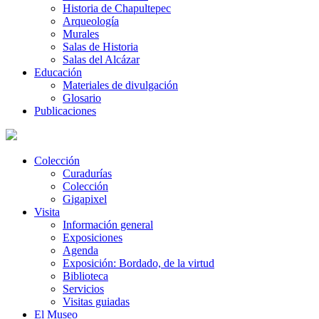
Historia de Chapultepec
Arqueología
Murales
Salas de Historia
Salas del Alcázar
Educación
Materiales de divulgación
Glosario
Publicaciones
Colección
Curadurías
Colección
Gigapixel
Visita
Información general
Exposiciones
Agenda
Exposición: Bordado, de la virtud
Biblioteca
Servicios
Visitas guiadas
El Museo