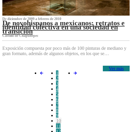
De diciembre de 2009 a febrero de 2010
De novohispanos a mexicanos: retratos e
identidad colectiva en una sociedad en
transición
Castillo de Chapultepec
Exposición compuesta por poco más de 100 pinturas de mediano y
gran formato, además de algunos objetos, en los que se…
Ver más
1
2
3
4
5
6
7
8
9
10
11
12