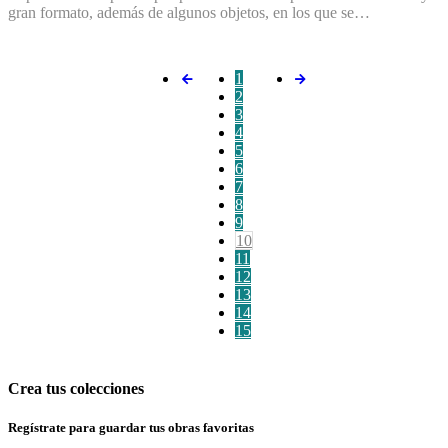
gran formato, además de algunos objetos, en los que se…
1
2
3
4
5
6
7
8
9
10
11
12
13
14
15
Crea tus colecciones
Regístrate para guardar tus obras favoritas