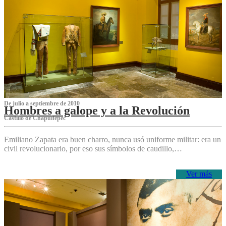
De julio a septiembre de 2010
Hombres a galope y a la Revolución
Castillo de Chapultepec
Emiliano Zapata era buen charro, nunca usó uniforme militar: era un
civil revolucionario, por eso sus símbolos de caudillo,…
Ver más