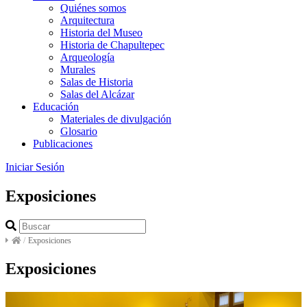
Quiénes somos
Arquitectura
Historia del Museo
Historia de Chapultepec
Arqueología
Murales
Salas de Historia
Salas del Alcázar
Educación
Materiales de divulgación
Glosario
Publicaciones
Iniciar Sesión
Exposiciones
/
Exposiciones
Exposiciones