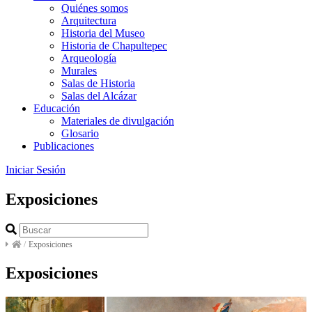
Quiénes somos
Arquitectura
Historia del Museo
Historia de Chapultepec
Arqueología
Murales
Salas de Historia
Salas del Alcázar
Educación
Materiales de divulgación
Glosario
Publicaciones
Iniciar Sesión
Exposiciones
/
Exposiciones
Exposiciones