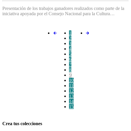
Presentación de los trabajos ganadores realizados como parte de la
iniciativa apoyada por el Consejo Nacional para la Cultura…
1
2
3
4
5
6
7
8
9
10
11
12
13
14
15
Crea tus colecciones