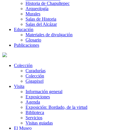
Historia de Chapultepec
Arqueología
Murales
Salas de Historia
Salas del Alcázar
Educación
Materiales de divulgación
Glosario
Publicaciones
Colección
Curadurías
Colección
Gigapixel
Visita
Información general
Exposiciones
Agenda
Exposición: Bordado, de la virtud
Biblioteca
Servicios
Visitas guiadas
El Museo