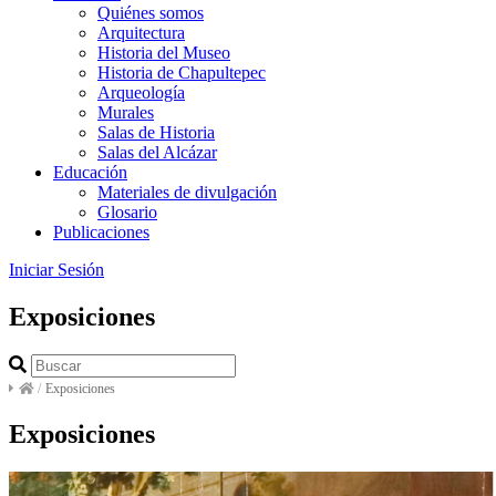
Quiénes somos
Arquitectura
Historia del Museo
Historia de Chapultepec
Arqueología
Murales
Salas de Historia
Salas del Alcázar
Educación
Materiales de divulgación
Glosario
Publicaciones
Iniciar Sesión
Exposiciones
/
Exposiciones
Exposiciones