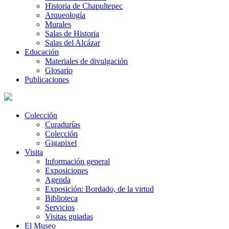
Historia de Chapultepec
Arqueología
Murales
Salas de Historia
Salas del Alcázar
Educación
Materiales de divulgación
Glosario
Publicaciones
Colección
Curadurías
Colección
Gigapixel
Visita
Información general
Exposiciones
Agenda
Exposición: Bordado, de la virtud
Biblioteca
Servicios
Visitas guiadas
El Museo