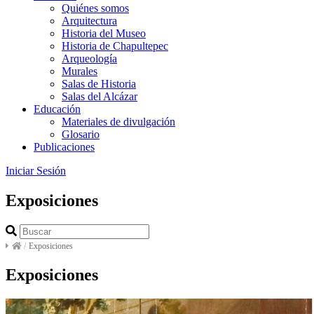
Quiénes somos
Arquitectura
Historia del Museo
Historia de Chapultepec
Arqueología
Murales
Salas de Historia
Salas del Alcázar
Educación
Materiales de divulgación
Glosario
Publicaciones
Iniciar Sesión
Exposiciones
/
Exposiciones
Exposiciones