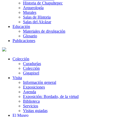
Historia de Chapultepec
Arqueología
Murales
Salas de Historia
Salas del Alcázar
Educación
Materiales de divulgación
Glosario
Publicaciones
Colección
Curadurías
Colección
Gigapixel
Visita
Información general
Exposiciones
Agenda
Exposición: Bordado, de la virtud
Biblioteca
Servicios
Visitas guiadas
El Museo