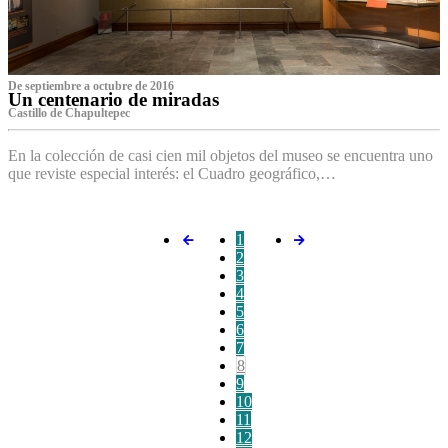
De septiembre a octubre de 2016
Un centenario de miradas
Castillo de Chapultepec
En la colección de casi cien mil objetos del museo se encuentra uno
que reviste especial interés: el Cuadro geográfico,…
1
2
3
4
5
6
7
8
9
10
11
12