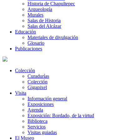
Historia de Chapultepec
Arqueología
Murales
Salas de Historia
Salas del Alcázar
Educación
Materiales de divulgación
Glosario
Publicaciones
Colección
Curadurías
Colección
Gigapixel
Visita
Información general
Exposiciones
Agenda
Exposición: Bordado, de la virtud
Biblioteca
Servicios
Visitas guiadas
El Museo