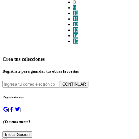
8
9
10
11
12
13
14
15
Crea tus colecciones
Regístrate para guardar tus obras favoritas
CONTINUAR
Regístrate con:
|
|
|
|
¿Ya tienes cuenta?
Iniciar Sesión