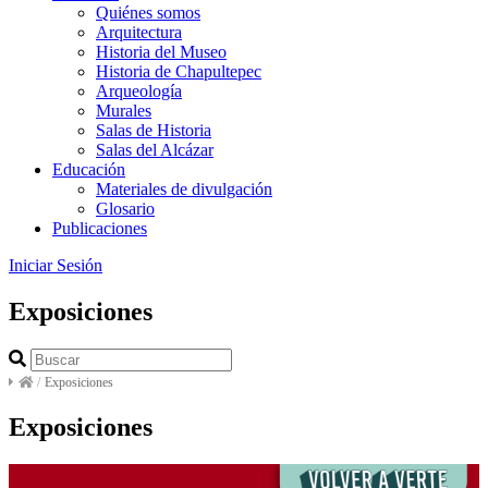
Quiénes somos
Arquitectura
Historia del Museo
Historia de Chapultepec
Arqueología
Murales
Salas de Historia
Salas del Alcázar
Educación
Materiales de divulgación
Glosario
Publicaciones
Iniciar Sesión
Exposiciones
/
Exposiciones
Exposiciones