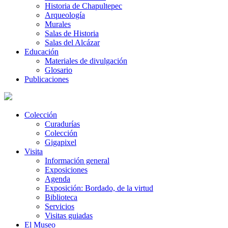
Historia de Chapultepec
Arqueología
Murales
Salas de Historia
Salas del Alcázar
Educación
Materiales de divulgación
Glosario
Publicaciones
Colección
Curadurías
Colección
Gigapixel
Visita
Información general
Exposiciones
Agenda
Exposición: Bordado, de la virtud
Biblioteca
Servicios
Visitas guiadas
El Museo