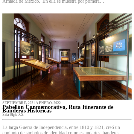
Armada de México. En ella se muestra por primera…
SEPTIEMBRE, 2021 A ENERO, 2022
Pabellón Conmemorativo, Ruta Itinerante de
Banderas Históricas
Sala Siglo XX
La larga Guerra de Independencia, entre 1810 y 1821, creó un
conjunto de símbolos de identidad como estandartes, banderas…