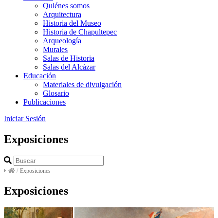
Quiénes somos
Arquitectura
Historia del Museo
Historia de Chapultepec
Arqueología
Murales
Salas de Historia
Salas del Alcázar
Educación
Materiales de divulgación
Glosario
Publicaciones
Iniciar Sesión
Exposiciones
/
Exposiciones
Exposiciones