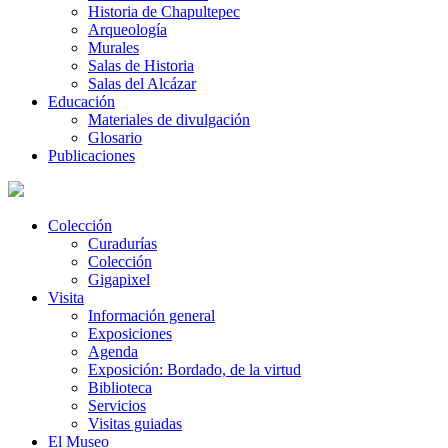
Historia de Chapultepec
Arqueología
Murales
Salas de Historia
Salas del Alcázar
Educación
Materiales de divulgación
Glosario
Publicaciones
Colección
Curadurías
Colección
Gigapixel
Visita
Información general
Exposiciones
Agenda
Exposición: Bordado, de la virtud
Biblioteca
Servicios
Visitas guiadas
El Museo