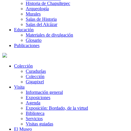
Historia de Chapultepec
Arqueología
Murales
Salas de Historia
Salas del Alcázar
Educación
Materiales de divulgación
Glosario
Publicaciones
Colección
Curadurías
Colección
Gigapixel
Visita
Información general
Exposiciones
Agenda
Exposición: Bordado, de la virtud
Biblioteca
Servicios
Visitas guiadas
El Museo