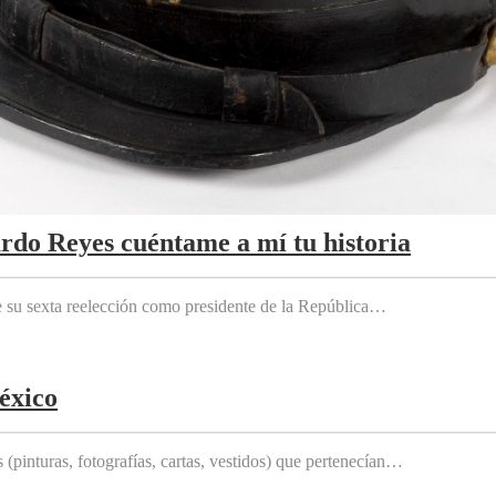
ardo Reyes cuéntame a mí tu historia
e su sexta reelección como presidente de la República…
éxico
(pinturas, fotografías, cartas, vestidos) que pertenecían…