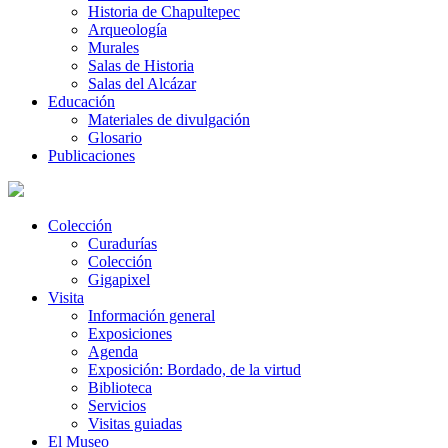
Historia de Chapultepec
Arqueología
Murales
Salas de Historia
Salas del Alcázar
Educación
Materiales de divulgación
Glosario
Publicaciones
Colección
Curadurías
Colección
Gigapixel
Visita
Información general
Exposiciones
Agenda
Exposición: Bordado, de la virtud
Biblioteca
Servicios
Visitas guiadas
El Museo