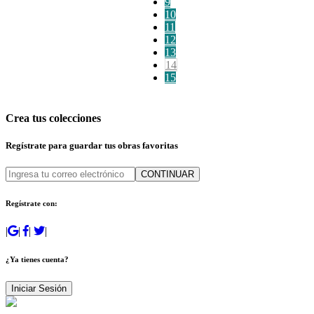
9
10
11
12
13
14
15
Crea tus colecciones
Regístrate para guardar tus obras favoritas
CONTINUAR
Regístrate con:
|
|
|
|
¿Ya tienes cuenta?
Iniciar Sesión