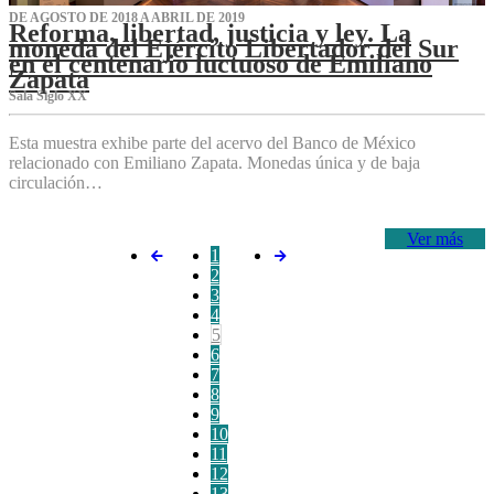
DE AGOSTO DE 2018 A ABRIL DE 2019
Reforma, libertad, justicia y ley. La
moneda del Ejército Libertador del Sur
en el centenario luctuoso de Emiliano
Zapata
Sala Siglo XX
Esta muestra exhibe parte del acervo del Banco de México
relacionado con Emiliano Zapata. Monedas única y de baja
circulación…
Ver más
1
2
3
4
5
6
7
8
9
10
11
12
13