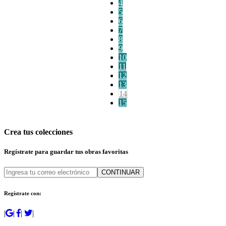
4
5
6
7
8
9
10
11
12
13
14
15
Crea tus colecciones
Regístrate para guardar tus obras favoritas
CONTINUAR
Regístrate con:
|
|
|
|