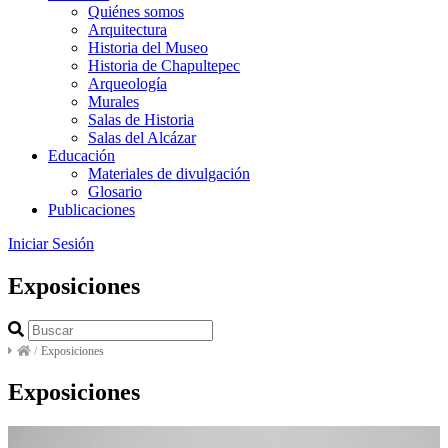
Quiénes somos
Arquitectura
Historia del Museo
Historia de Chapultepec
Arqueología
Murales
Salas de Historia
Salas del Alcázar
Educación
Materiales de divulgación
Glosario
Publicaciones
Iniciar Sesión
Exposiciones
/
Exposiciones
Exposiciones