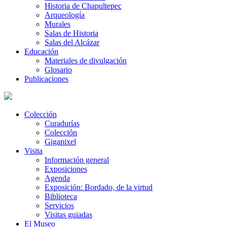
Historia de Chapultepec
Arqueología
Murales
Salas de Historia
Salas del Alcázar
Educación
Materiales de divulgación
Glosario
Publicaciones
Colección
Curadurías
Colección
Gigapixel
Visita
Información general
Exposiciones
Agenda
Exposición: Bordado, de la virtud
Biblioteca
Servicios
Visitas guiadas
El Museo