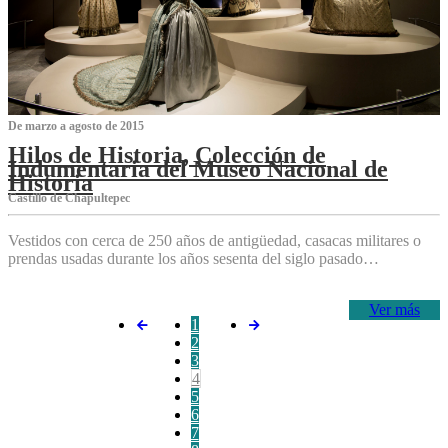
De marzo a agosto de 2015
Hilos de Historia, Colección de
Indumentaria del Museo Nacional de
Historia
Castillo de Chapultepec
Vestidos con cerca de 250 años de antigüedad, casacas militares o
prendas usadas durante los años sesenta del siglo pasado…
Ver más
1
2
3
4
5
6
7