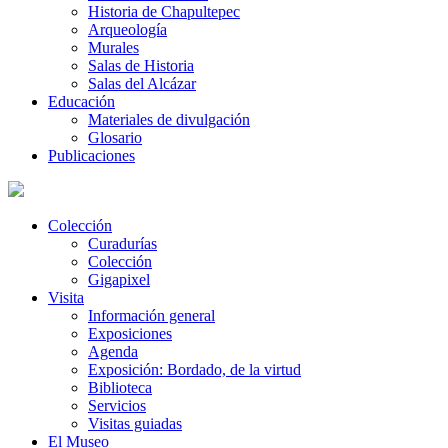
Historia de Chapultepec
Arqueología
Murales
Salas de Historia
Salas del Alcázar
Educación
Materiales de divulgación
Glosario
Publicaciones
Colección
Curadurías
Colección
Gigapixel
Visita
Información general
Exposiciones
Agenda
Exposición: Bordado, de la virtud
Biblioteca
Servicios
Visitas guiadas
El Museo