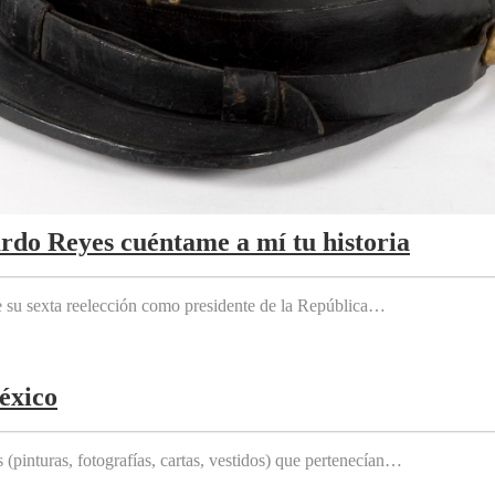
ardo Reyes cuéntame a mí tu historia
e su sexta reelección como presidente de la República…
éxico
(pinturas, fotografías, cartas, vestidos) que pertenecían…