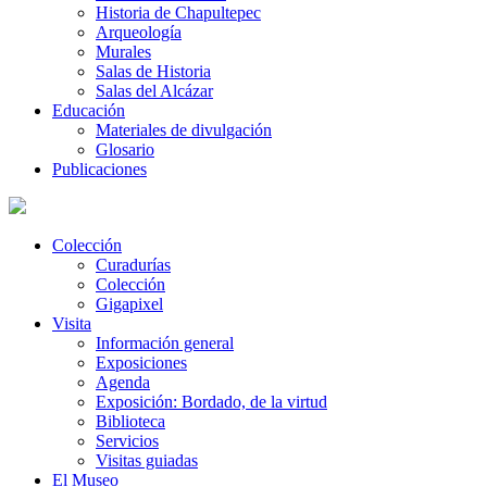
Historia de Chapultepec
Arqueología
Murales
Salas de Historia
Salas del Alcázar
Educación
Materiales de divulgación
Glosario
Publicaciones
Colección
Curadurías
Colección
Gigapixel
Visita
Información general
Exposiciones
Agenda
Exposición: Bordado, de la virtud
Biblioteca
Servicios
Visitas guiadas
El Museo